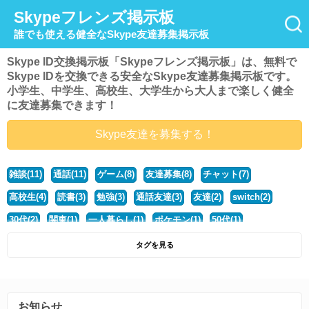
Skypeフレンズ掲示板
誰でも使える健全なSkype友達募集掲示板
Skype ID交換掲示板「Skypeフレンズ掲示板」は、無料で
Skype IDを交換できる安全なSkype友達募集掲示板です。
小学生、中学生、高校生、大学生から大人まで楽しく健全
に友達募集できます！
Skype友達を募集する！
雑談(11)
通話(11)
ゲーム(8)
友達募集(8)
チャット(7)
高校生(4)
読書(3)
勉強(3)
通話友達(3)
友達(2)
switch(2)
30代(2)
関東(1)
一人暮らし(1)
ポケモン(1)
50代(1)
マイクラ(1)
40代(1)
中学生(1)
ポケモンsv(1)
動物好き(1)
タグを見る
大学生(1)
モンハン(1)
ディズニー好き(1)
社会人(1)
steam(1)
北海道(1)
マンガ(1)
暇(1)
ハスキーボイス(1)
歌(1)
お知らせ