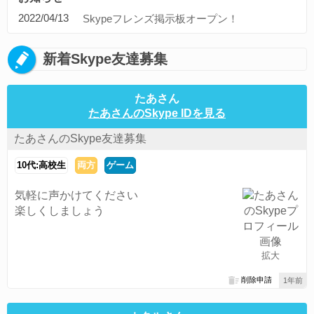
ディズニードリームライトバレー(1)
旅行(1)
コンピュータ(1)
2022/04/13
Skypeフレンズ掲示板オープン！
ブルプロ(1)
募集(1)
アニメ(1)
プロ野球(1)
ボカロ(1)
中日ドラゴンズ(1)
通話可能な方(1)
東京(1)
愛知県(1)
新着Skype友達募集
すべてのタグを見る
たあさん
たあさんのSkype IDを見る
たあさんのSkype友達募集
10代:高校生
両方
ゲーム
気軽に声かけてください
楽しくしましょう
拡大
削除申請
1年前