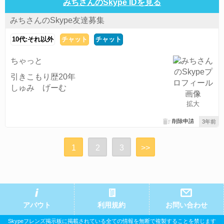
みちさんのSkype IDを見る
みちさんのSkype友達募集
10代:それ以外
チャット
チャット
ちゃっと
引きこもり歴20年
しゅみ げーむ
拡大
削除申請
3年前
1
2
3
>>
アバウト
利用規約
お問い合わせ
Skypeフレンズ掲示板に掲載されている全ての情報を無断で複製することを禁じます