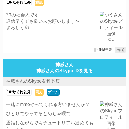
10代:それ以外
通話
23の社会人です！
返信早くても良い人お願いします〜
よろしく👍
拡大
削除申請
2年前
神威さん
神威さんのSkype IDを見る
神威さんのSkype友達募集
10代:それ以外
両方
ゲーム
一緒にmmoやってくれる方いませんか？
ひとりでやってるとめちゃ暇で
通話しながらでもチュートリアル進めても