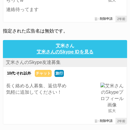
らってw
拡大
連絡待ってます
削除申請
2年前
指定された広告名は無効です。
艾米さん
艾米さんのSkype IDを見る
艾米さんのSkype友達募集
10代:それ以外
チャット
旅行
長く絡める人募集、返信早め
気軽に追加してください！
拡大
削除申請
2年前