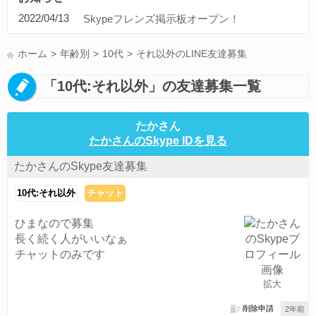
ディズニードリームライトバレー(1)
旅行(1)
コンピュータ(1)
2022/04/13
Skypeフレンズ掲示板オープン！
ブルプロ(1)
募集(1)
アニメ(1)
プロ野球(1)
ボカロ(1)
中日ドラゴンズ(1)
通話可能な方(1)
東京(1)
愛知県(1)
ホーム
年齢別
10代
それ以外のLINE友達募集
すべてのタグを見る
「10代:それ以外」の友達募集一覧
たかさん
たかさんのSkype IDを見る
たかさんのSkype友達募集
10代:それ以外
チャット
ひまなので募集
長く続く人がいいなぁ
チャットのみです
拡大
削除申請
2年前