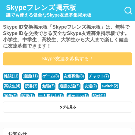
Skypeフレンズ掲示板
誰でも使える健全なSkype友達募集掲示板
Skype ID交換掲示板「Skypeフレンズ掲示板」は、無料で
Skype IDを交換できる安全なSkype友達募集掲示板です。
小学生、中学生、高校生、大学生から大人まで楽しく健全
に友達募集できます！
Skype友達を募集する！
雑談(11)
通話(11)
ゲーム(8)
友達募集(8)
チャット(7)
高校生(4)
読書(3)
勉強(3)
通話友達(3)
友達(2)
switch(2)
30代(2)
関東(1)
一人暮らし(1)
ポケモン(1)
50代(1)
マイクラ(1)
40代(1)
中学生(1)
ポケモンsv(1)
動物好き(1)
タグを見る
大学生(1)
モンハン(1)
ディズニー好き(1)
社会人(1)
steam(1)
北海道(1)
マンガ(1)
暇(1)
ハスキーボイス(1)
歌(1)
お知らせ