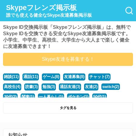
Skypeフレンズ掲示板
誰でも使える健全なSkype友達募集掲示板
Skype ID交換掲示板「Skypeフレンズ掲示板」は、無料で
Skype IDを交換できる安全なSkype友達募集掲示板です。
小学生、中学生、高校生、大学生から大人まで楽しく健全
に友達募集できます！
Skype友達を募集する！
雑談(11)
通話(11)
ゲーム(8)
友達募集(8)
チャット(7)
高校生(4)
読書(3)
勉強(3)
通話友達(3)
友達(2)
switch(2)
30代(2)
関東(1)
一人暮らし(1)
ポケモン(1)
50代(1)
マイクラ(1)
40代(1)
中学生(1)
ポケモンsv(1)
動物好き(1)
タグを見る
大学生(1)
モンハン(1)
ディズニー好き(1)
社会人(1)
steam(1)
北海道(1)
マンガ(1)
暇(1)
ハスキーボイス(1)
歌(1)
お知らせ