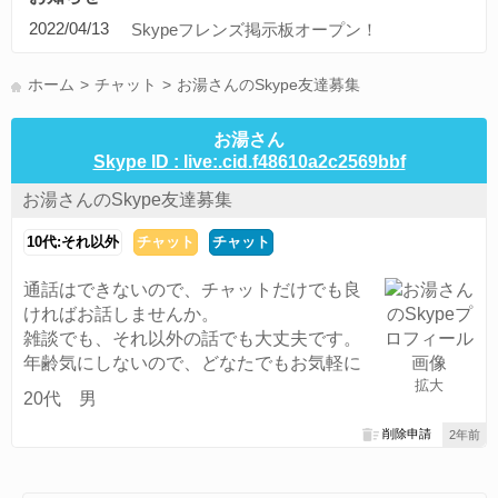
ディズニードリームライトバレー(1)
旅行(1)
コンピュータ(1)
2022/04/13
Skypeフレンズ掲示板オープン！
ブルプロ(1)
募集(1)
アニメ(1)
プロ野球(1)
ボカロ(1)
中日ドラゴンズ(1)
通話可能な方(1)
東京(1)
愛知県(1)
ホーム
チャット
お湯さんのSkype友達募集
すべてのタグを見る
お湯さん
Skype ID : live:.cid.f48610a2c2569bbf
お湯さんのSkype友達募集
10代:それ以外
チャット
チャット
通話はできないので、チャットだけでも良
ければお話しませんか。
雑談でも、それ以外の話でも大丈夫です。
年齢気にしないので、どなたでもお気軽に
拡大
20代 男
削除申請
2年前