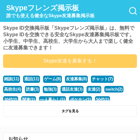
Skypeフレンズ掲示板
誰でも使える健全なSkype友達募集掲示板
Skype ID交換掲示板「Skypeフレンズ掲示板」は、無料で
Skype IDを交換できる安全なSkype友達募集掲示板です。
小学生、中学生、高校生、大学生から大人まで楽しく健全
に友達募集できます！
Skype友達を募集する！
雑談(11)
通話(11)
ゲーム(8)
友達募集(8)
チャット(7)
高校生(4)
読書(3)
勉強(3)
通話友達(3)
友達(2)
switch(2)
30代(2)
関東(1)
一人暮らし(1)
ポケモン(1)
50代(1)
マイクラ(1)
40代(1)
中学生(1)
ポケモンsv(1)
動物好き(1)
タグを見る
大学生(1)
モンハン(1)
ディズニー好き(1)
社会人(1)
steam(1)
北海道(1)
マンガ(1)
暇(1)
ハスキーボイス(1)
歌(1)
お知らせ