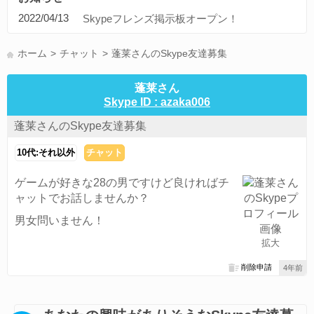
ディズニードリームライトバレー(1)
旅行(1)
コンピュータ(1)
2022/04/13
Skypeフレンズ掲示板オープン！
ブルプロ(1)
募集(1)
アニメ(1)
プロ野球(1)
ボカロ(1)
中日ドラゴンズ(1)
通話可能な方(1)
東京(1)
愛知県(1)
ホーム
チャット
蓬莱さんのSkype友達募集
すべてのタグを見る
蓬莱さん
Skype ID : azaka006
蓬莱さんのSkype友達募集
10代:それ以外
チャット
ゲームが好きな28の男ですけど良ければチ
ャットでお話しませんか？
男女問いません！
拡大
削除申請
4年前