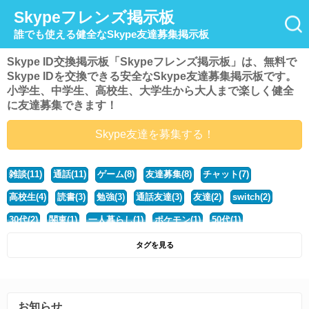
Skypeフレンズ掲示板
誰でも使える健全なSkype友達募集掲示板
Skype ID交換掲示板「Skypeフレンズ掲示板」は、無料で
Skype IDを交換できる安全なSkype友達募集掲示板です。
小学生、中学生、高校生、大学生から大人まで楽しく健全
に友達募集できます！
Skype友達を募集する！
雑談(11)
通話(11)
ゲーム(8)
友達募集(8)
チャット(7)
高校生(4)
読書(3)
勉強(3)
通話友達(3)
友達(2)
switch(2)
30代(2)
関東(1)
一人暮らし(1)
ポケモン(1)
50代(1)
マイクラ(1)
40代(1)
中学生(1)
ポケモンsv(1)
動物好き(1)
タグを見る
大学生(1)
モンハン(1)
ディズニー好き(1)
社会人(1)
steam(1)
北海道(1)
マンガ(1)
暇(1)
ハスキーボイス(1)
歌(1)
お知らせ