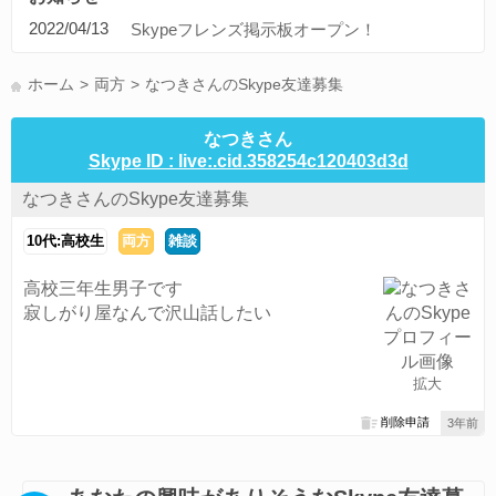
ディズニードリームライトバレー(1)
旅行(1)
コンピュータ(1)
2022/04/13
Skypeフレンズ掲示板オープン！
ブルプロ(1)
募集(1)
アニメ(1)
プロ野球(1)
ボカロ(1)
中日ドラゴンズ(1)
通話可能な方(1)
東京(1)
愛知県(1)
ホーム
両方
なつきさんのSkype友達募集
すべてのタグを見る
なつきさん
Skype ID : live:.cid.358254c120403d3d
なつきさんのSkype友達募集
10代:高校生
両方
雑談
高校三年生男子です
寂しがり屋なんで沢山話したい
拡大
削除申請
3年前